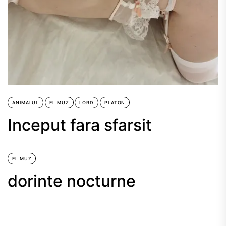
ANIMALUL
EL MUZ
LORD
PLATON
Inceput fara sfarsit
EL MUZ
dorinte nocturne