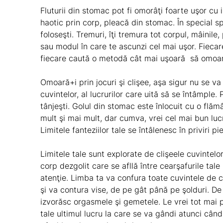
Fluturii din stomac pot fi omorâţi foarte uşor cu
haotic prin corp, pleacă din stomac. În special s
foloseşti. Tremuri, îţi tremura tot corpul, mâinile,
sau modul în care te ascunzi cel mai uşor. Fiecar
fiecare caută o metodă cât mai uşoară să omoare
Omoară+i prin jocuri şi clişee, aşa sigur nu se va
cuvintelor, al lucrurilor care uită să se întâmple.
tânjeşti. Golul din stomac este înlocuit cu o flăm
mult şi mai mult, dar cumva, vrei cel mai bun luc
Limitele fanteziilor tale se întâlenesc în priviri pi
Limitele tale sunt explorate de clişeele cuvintelor
corp dezgolit care se afllă între cearşafurile tal
atenţie. Limba ta va confura toate cuvintele de c
şi va contura vise, de pe gât până pe şolduri. De
izvorăsc orgasmele şi gemetele. Le vrei tot mai pu
tale ultimul lucru la care se va gândi atunci cân