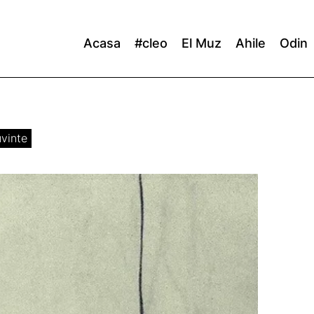
Acasa
#cleo
El Muz
Ahile
Odin
uvinte