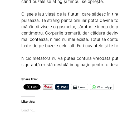
când buzele se ating şi timpul se opreşte.
Clişeele iau viaşă de la fluturii care sădesc în t
pulsează. Te strâng pantalonii iar pofta devine t
mănâncă visele orgasmelor, săruturile încep de p
centimetru. Corpurile tremură, dar căldura devin
mai contează, nimic nu mai există. Totul se contu
luate de pe buzele celuilalt. Furi cuvintele şi te 
Nicio metaforă nu va putea contura vreodată pute
siguranţă există destulă imaginaţie pentru o des
Share this:
Email
WhatsApp
Like this:
Loading...