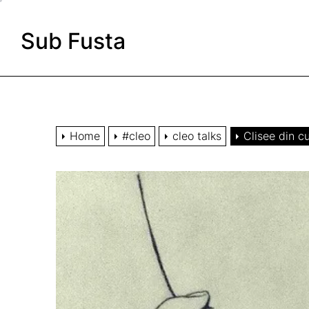
Skip
to
Sub Fusta
the
content
Home
#cleo
cleo talks
Clisee din c