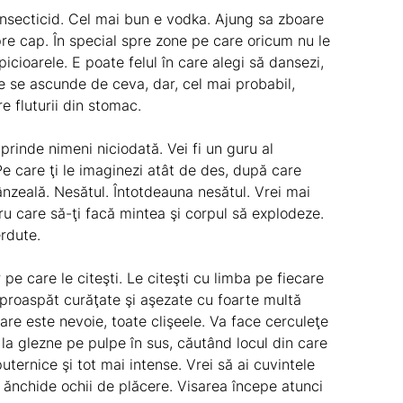
 insecticid. Cel mai bun e vodka. Ajung sa zboare
pre cap. În special spre zone pe care oricum nu le
 picioarele. E poate felul în care alegi să dansezi,
e se ascunde de ceva, dar, cel mai probabil,
 fluturii din stomac.
 prinde nimeni niciodată. Vei fi un
guru
al
 Pe care ţi le imaginezi atât de des, după care
ânzeală. Nesătul. Întotdeauna nesătul. Vrei mai
ru care să-ţi facă mintea şi corpul să explodeze.
erdute.
 pe care le citeşti. Le citeşti cu limba pe fiecare
e proaspăt curăţate şi aşezate cu foarte multă
are este nevoie, toate clişeele. Va face cerculeţe
 la glezne pe pulpe în sus, căutând locul din care
ternice şi tot mai intense. Vrei să ai cuvintele
d ănchide ochii de plăcere. Visarea începe atunci