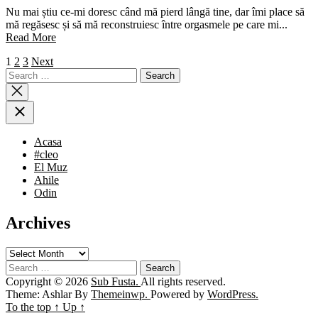
Nu mai știu ce-mi doresc când mă pierd lângă tine, dar îmi place să
mă regăsesc și să mă reconstruiesc între orgasmele pe care mi...
Read More
Posts
1
2
3
Next
Search
navigation
for:
Acasa
#cleo
El Muz
Ahile
Odin
Archives
Archives
Search
for:
Copyright © 2026
Sub Fusta.
All rights reserved.
Theme: Ashlar By
Themeinwp.
Powered by
WordPress.
To the top
↑
Up
↑