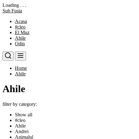
Loading . . .
Skip
Sub Fusta
to
Acasa
the
#cleo
content
El Muz
Ahile
Odin
Home
Ahile
Ahile
filter by category:
Show all
#cleo
Ahile
Andrei
Animalul