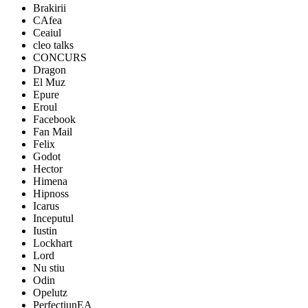
Brakirii
CAfea
Ceaiul
cleo talks
CONCURS
Dragon
El Muz
Epure
Eroul
Facebook
Fan Mail
Felix
Godot
Hector
Himena
Hipnoss
Icarus
Inceputul
Iustin
Lockhart
Lord
Nu stiu
Odin
Opelutz
PerfectiunEA