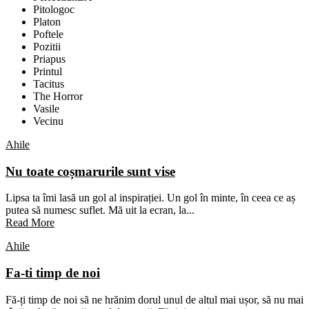
Pitologoc
Platon
Poftele
Pozitii
Priapus
Printul
Tacitus
The Horror
Vasile
Vecinu
Ahile
Nu toate coșmarurile sunt vise
Lipsa ta îmi lasă un gol al inspirației. Un gol în minte, în ceea ce aș
putea să numesc suflet. Mă uit la ecran, la...
Read More
Ahile
Fa-ti timp de noi
Fă-ți timp de noi să ne hrănim dorul unul de altul mai ușor, să nu mai