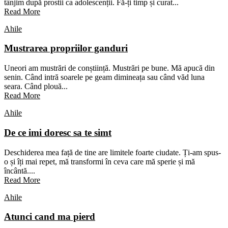
tânjim după prostii ca adolescenții. Fă-ți timp și curat...
Read More
Ahile
Mustrarea propriilor ganduri
Uneori am mustrări de conștiință. Mustrări pe bune. Mă apucă din
senin. Când intră soarele pe geam dimineața sau când văd luna
seara. Când plouă...
Read More
Ahile
De ce imi doresc sa te simt
Deschiderea mea față de tine are limitele foarte ciudate. Ți-am spus-
o și îți mai repet, mă transformi în ceva care mă sperie și mă
încântă....
Read More
Ahile
Atunci cand ma pierd