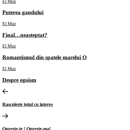
El Muz
Puterea gandului
El Muz
Final…neasteptat?
El Muz
Romantismul din spatele marelui O
El Muz
Despre egoism
Post
Previous
post:
navigation
Rascoleste totul cu interes
Next
post:
Opreste-te ! Opreste-ma!