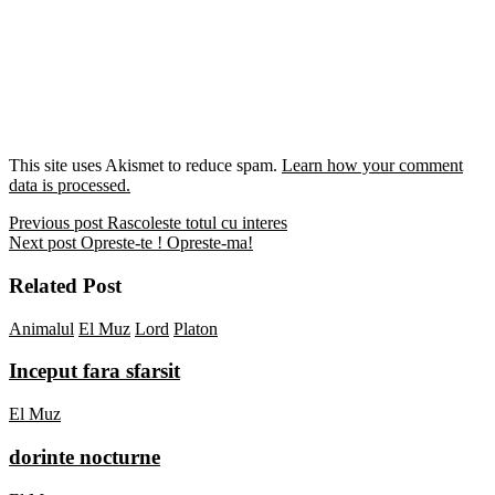
This site uses Akismet to reduce spam.
Learn how your comment
data is processed.
Previous post
Rascoleste totul cu interes
Next post
Opreste-te ! Opreste-ma!
Related Post
Animalul
El Muz
Lord
Platon
Inceput fara sfarsit
El Muz
dorinte nocturne