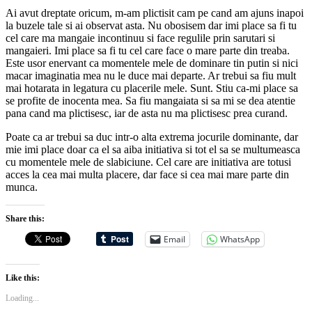
Ai avut dreptate oricum, m-am plictisit cam pe cand am ajuns inapoi
la buzele tale si ai observat asta. Nu obosisem dar imi place sa fi tu
cel care ma mangaie incontinuu si face regulile prin sarutari si
mangaieri. Imi place sa fi tu cel care face o mare parte din treaba.
Este usor enervant ca momentele mele de dominare tin putin si nici
macar imaginatia mea nu le duce mai departe. Ar trebui sa fiu mult
mai hotarata in legatura cu placerile mele. Sunt. Stiu ca-mi place sa
se profite de inocenta mea. Sa fiu mangaiata si sa mi se dea atentie
pana cand ma plictisesc, iar de asta nu ma plictisesc prea curand.
Poate ca ar trebui sa duc intr-o alta extrema jocurile dominante, dar
mie imi place doar ca el sa aiba initiativa si tot el sa se multumeasca
cu momentele mele de slabiciune. Cel care are initiativa are totusi
acces la cea mai multa placere, dar face si cea mai mare parte din
munca.
Share this:
Email
WhatsApp
Like this:
Loading...