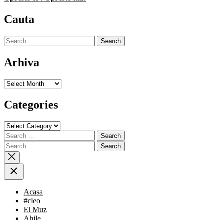
Cauta
Search
for:
Arhiva
Arhiva
Categories
Categories
Search
for:
Search
for:
Acasa
#cleo
El Muz
Ahile