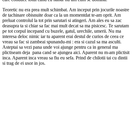
Teoretic nu era prea mult schimbat. Am inceput prin jocurile noastre
de tachinare obisnuite doar ca la un momentdat te-am oprit. Am
preluat controlul la tot prin sarutari si atingeri. Am ales eu sa zac
deasupra ta si chiar sa fac mai mult decat sa ma pisicesc. Te sarutam
pe tot corpul incepand cu buzele, gatul, urechile, umerii. Nu ma
interesa deloc nimic iar tu aparent erai destul de curios de ceea ce
vreau sa fac si zambeai spunandu-mi : era si cazul sa ma asculti.
Asteptai sa vezi pana unde voi ajunge pentru ca in general ma
plictiseam deja pana cand se ajungea aici. Aparent nu m-am plictisit
inca. Aparent inca vreau sa fiu eu sefa. Prind de chilotii tai cu dintii
si trag de ei usor in jos.