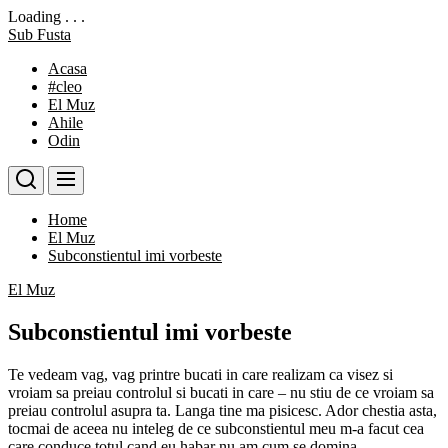
Loading . . .
Skip
Sub Fusta
to
Acasa
the
#cleo
content
El Muz
Ahile
Odin
Home
El Muz
Subconstientul imi vorbeste
El Muz
Subconstientul imi vorbeste
Te vedeam vag, vag printre bucati in care realizam ca visez si
vroiam sa preiau controlul si bucati in care – nu stiu de ce vroiam sa
preiau controlul asupra ta. Langa tine ma pisicesc. Ador chestia asta,
tocmai de aceea nu inteleg de ce subconstientul meu m-a facut cea
care conduce totul cand eu habar nu am cum se domina.