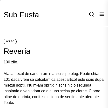
Skip
to
Sub Fusta
the
content
#CLEO
Reveria
100 zile.
Atat a trecut de cand n-am mai scris pe blog. Poate chiar
101 daca vrem sa calculam ca acest articol este scris dupa
miezul noptii. Nu m-am oprit din scris nicio secunda,
inspiratia a venit doar ca a ajuns scrisa pe ciorne. Ciorne
pline de dorinta, confuzie si tona de sentimente aferente.
Toate.