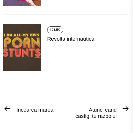
#CLEO
Revolta internautica
Post
Previous
N
Incearca marea
Atunci cand
castigi tu razboiul
post:
po
navigation