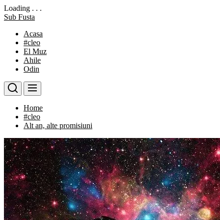
Loading . . .
Skip
Sub Fusta
to
Acasa
the
#cleo
content
El Muz
Ahile
Odin
Home
#cleo
Alt an, alte promisiuni