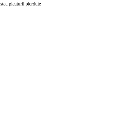
stea picaturii pierdute