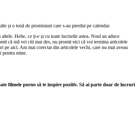
lte și o tonă de promisiuni care s-au pierdut pe calendar.
altele. Hehe, ce ți-e și cu toate lucrurile astea. Noul an aduce
omit că mă vei citi mai des, nu promit nici că voi termina articolele
ări pe aici. Am mai corectat din articolele vechi, care nu mai aveau
și pentru mine.
ate filmele porno să te inspire pozitiv. Să ai parte doar de lucruri