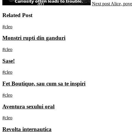
Next post
Alice, pove
Related Post
#cleo
Monstri rupti din ganduri
#cleo
Sase!
#cleo
Fet Boutique, sau cum sa te inspiri
#cleo
Aventura sexului oral
#cleo
Revolta internautica