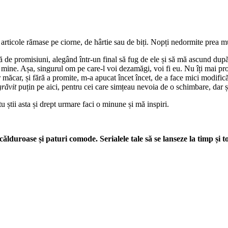
 articole rămase pe ciorne, de hârtie sau de biți. Nopți nedormite prea mu
nă de promisiuni, alegând într-un final să fug de ele și să mă ascund după 
ru mine. Așa, singurul om pe care-l voi dezamăgi, voi fi eu. Nu îți mai pr
 măcar, și fără a promite, m-a apucat încet încet, de a face mici modific
grăvit
puțin pe aici, pentru cei care simțeau nevoia de o schimbare, dar 
u știi asta și drept urmare faci o minune și mă inspiri.
lduroase și paturi comode. Serialele tale să se lanseze la timp și to