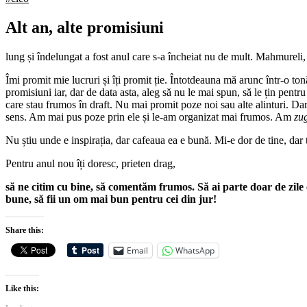
Alt an, alte promisiuni
lung și îndelungat a fost anul care s-a încheiat nu de mult. Mahmureli,
Îmi promit mie lucruri și îți promit ție. Întotdeauna mă arunc într-o to
promisiuni iar, dar de data asta, aleg să nu le mai spun, să le țin pent
care stau frumos în draft. Nu mai promit poze noi sau alte alinturi. Dar
sens. Am mai pus poze prin ele și le-am organizat mai frumos. Am
zu
Nu știu unde e inspirația, dar cafeaua ea e bună. Mi-e dor de tine, dar t
Pentru anul nou îți doresc, prieten drag,
să ne citim cu bine, să comentăm frumos. Să ai parte doar de zile că
bune, să fii un om mai bun pentru cei din jur!
Share this:
Email
WhatsApp
Like this: