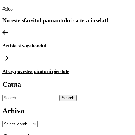
#cleo
Nu este sfarsitul pamantului ca te-a inselat!
Post
Previous
post:
navigation
Artista si vagabondul
Next
post:
Alice, povestea picaturii pierdute
Cauta
Search
for:
Arhiva
Arhiva