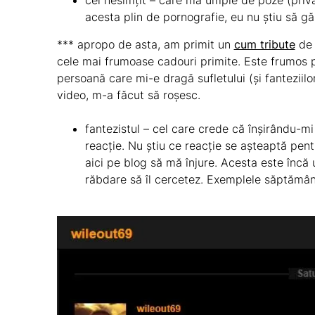
cel nesimțit – care mă umple de poze (privat/
acesta plin de pornografie, eu nu știu să g
*** apropo de asta, am primit un
cum tribute
de 
cele mai frumoase cadouri primite. Este frumos p
persoană care mi-e dragă sufletului (și fanteziilor
video, m-a făcut să roșesc.
fantezistul – cel care crede că înșirându-
reacție. Nu știu ce reacție se așteaptă pentr
aici pe blog să mă înjure. Acesta este încă
răbdare să îl cercetez. Exemplele săptămâni