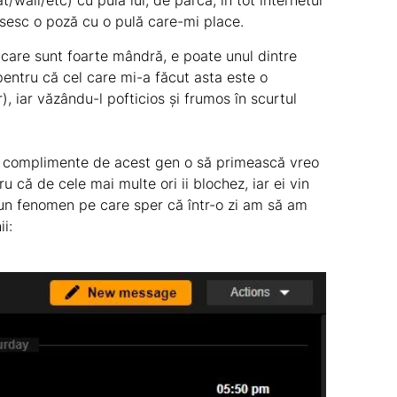
wall/etc) cu pula lui, de parcă, în tot internetul
ăsesc o poză cu o pulă care-mi place.
care sunt foarte mândră, e poate unul dintre
entru că cel care mi-a făcut asta este o
), iar văzându-l pofticios și frumos în scurtul
mi complimente de acest gen o să primească vreo
u că de cele mai multe ori ii blochez, iar ei vin
 un fenomen pe care sper că într-o zi am să am
i: