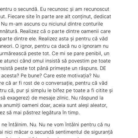
r pentru o secundă. Eu recunosc și am recunoscut
t. Fiecare site în parte are alt conținut, dedicat
 Nu m-am ascuns cu niciunul dintre conturile
mnătură
. Realizez că o parte dintre oamenii care
rte dintre ele. Realizez asta și pentru că văd
uneori. O ignor, pentru ca dacă nu o ignoram nu
 urmărească peste tot. Ce mi se pare penibil, un
te atunci când
omul
insistă să povestim pe toate
 insistă peste tot până primește un răspuns. DE
l acesta? Pe bune? Care este motivația? Nu
e că ar fi rost de o conversație, pentru că văd
u că, pur și simplu le bifez pe toate a fi citite și
 să exagerez) de mesaje zilnic. Nu răspund la
 anumiți oameni doar, aceia sunt aleși aleator,
tez să mai păstrez legătura în timp.
 ne întâlnim. Nu. Nu ne vom întâlni pentru că nu
ai nici măcar o secundă sentimentul de siguranță