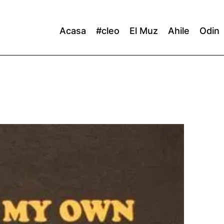
Acasa
#cleo
El Muz
Ahile
Odin