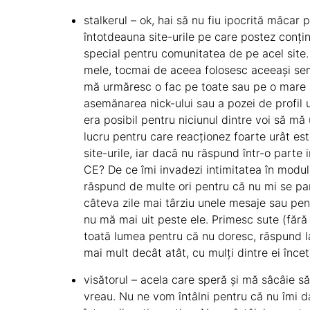
stalkerul – ok, hai să nu fiu ipocrită măca
întotdeauna site-urile pe care postez conținu
special pentru comunitatea de pe acel site.
mele, tocmai de aceea folosesc aceeași
se
mă urmăresc o fac pe toate sau pe o mare pa
asemănarea nick-ului sau a pozei de profil 
era posibil pentru niciunul dintre voi să mă
lucru pentru care reacționez foarte urât es
site-urile, iar dacă nu răspund într-o parte
CE? De ce îmi invadezi intimitatea în modu
răspund de multe ori pentru că nu mi se par
câteva zile mai târziu unele mesaje sau pentr
nu mă mai uit peste ele. Primesc sute (fără
toată lumea pentru că nu doresc, răspund la
mai mult decât atât, cu mulți dintre ei înce
visătorul – acela care speră și mă sâcâie să
vreau. Nu ne vom întâlni pentru că nu îmi d