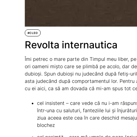
#CLEO
Revolta internautica
Îmi petrec o mare parte din
Timpul meu liber
, p
ori oameni mișto care se plimbă pe acolo, dar de
dubioși. Spun dubioși nu judecând după fetiș-uri
asta judecând după comportamentul lor. Pentru a
cu ei aici, ca să am dovada că mi-am spus tot ce
cel insistent – care vede că nu i-am răspun
într-una cu saluturi, fanteziile lui și înjurăt
ziua aceea este cea în care deschid mesajul,
blochez