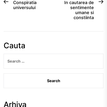
Post
Previous
N
Conspiratia
In cautarea de
universului
sentimente
post:
po
navigation
umane si
constiinta
Cauta
Search
for:
Arhiva