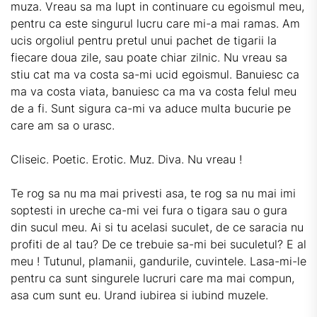
muza. Vreau sa ma lupt in continuare cu egoismul meu,
pentru ca este singurul lucru care mi-a mai ramas. Am
ucis orgoliul pentru pretul unui pachet de tigarii la
fiecare doua zile, sau poate chiar zilnic. Nu vreau sa
stiu cat ma va costa sa-mi ucid egoismul. Banuiesc ca
ma va costa viata, banuiesc ca ma va costa felul meu
de a fi. Sunt sigura ca-mi va aduce multa bucurie pe
care am sa o urasc.
Cliseic. Poetic. Erotic. Muz. Diva. Nu vreau !
Te rog sa nu ma mai privesti asa, te rog sa nu mai imi
soptesti in ureche ca-mi vei fura o tigara sau o gura
din sucul meu. Ai si tu acelasi suculet, de ce saracia nu
profiti de al tau? De ce trebuie sa-mi bei suculetul? E al
meu ! Tutunul, plamanii, gandurile, cuvintele. Lasa-mi-le
pentru ca sunt singurele lucruri care ma mai compun,
asa cum sunt eu. Urand iubirea si iubind muzele.