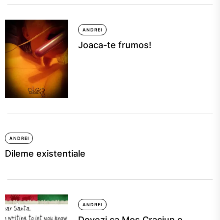
ANDREI
Joaca-te frumos!
ANDREI
Dileme existentiale
ANDREI
Dovezi ca Mos Craciun e …