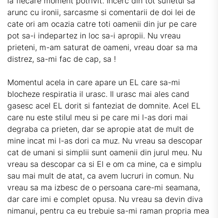
la fiecare moment potrivit. Incerc din tot sufletul sa
arunc cu ironii, sarcasme si comentarii de doi lei de
cate ori am ocazia catre toti oamenii din jur pe care
pot sa-i indepartez in loc sa-i apropii. Nu vreau
prieteni, m-am saturat de oameni, vreau doar sa ma
distrez, sa-mi fac de cap, sa !
Momentul acela in care apare un EL care sa-mi
blocheze respiratia il urasc. Il urasc mai ales cand
gasesc acel EL dorit si fanteziat de domnite. Acel EL
care nu este stilul meu si pe care mi l-as dori mai
degraba ca prieten, dar se apropie atat de mult de
mine incat mi l-as dori ca muz. Nu vreau sa descopar
cat de umani si simplii sunt oamenii din jurul meu. Nu
vreau sa descopar ca si El e om ca mine, ca e simplu
sau mai mult de atat, ca avem lucruri in comun. Nu
vreau sa ma izbesc de o persoana care-mi seamana,
dar care imi e complet opusa. Nu vreau sa devin diva
nimanui, pentru ca eu trebuie sa-mi raman propria mea