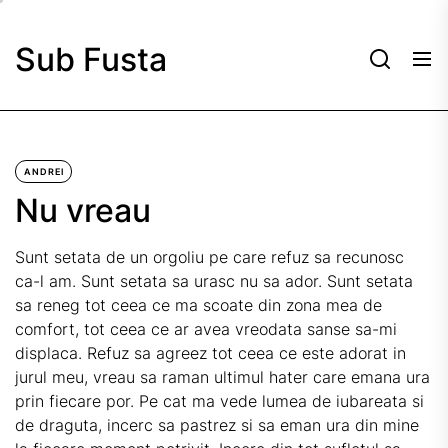
Skip
to
Sub Fusta
the
content
ANDREI
Nu vreau
Sunt setata de un orgoliu pe care refuz sa recunosc
ca-l am. Sunt setata sa urasc nu sa ador. Sunt setata
sa reneg tot ceea ce ma scoate din zona mea de
comfort, tot ceea ce ar avea vreodata sanse sa-mi
displaca. Refuz sa agreez tot ceea ce este adorat in
jurul meu, vreau sa raman ultimul hater care emana ura
prin fiecare por. Pe cat ma vede lumea de iubareata si
de draguta, incerc sa pastrez si sa eman ura din mine