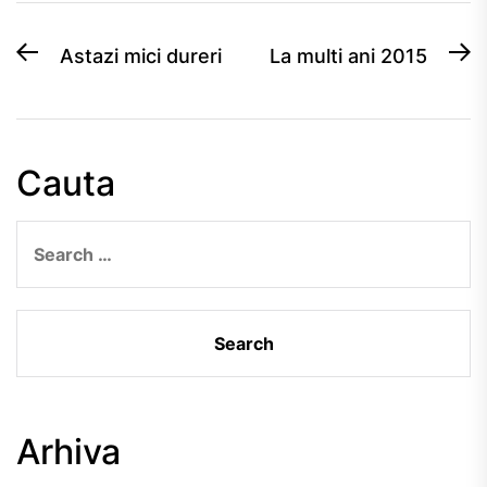
Post
Previous
N
Astazi mici dureri
La multi ani 2015
post:
po
navigation
Cauta
Search
for:
Arhiva