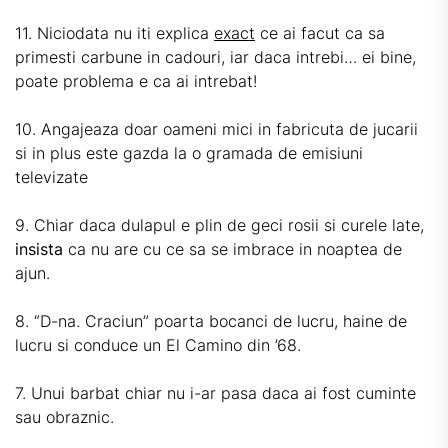
11. Niciodata nu iti explica
exact
ce ai facut ca sa
primesti
carbune in cadouri
, iar daca intrebi… ei bine,
poate problema e ca ai intrebat!
10. Angajeaza doar oameni mici in fabricuta de jucarii
si in plus este gazda la o gramada de emisiuni
televizate
9. Chiar daca dulapul e plin de geci rosii si curele late,
insista
ca nu are cu ce sa se imbrace in noaptea de
ajun.
8. “D-na. Craciun” poarta bocanci de lucru, haine de
lucru si conduce un El Camino din ’68.
7. Unui barbat chiar nu i-ar pasa daca ai fost cuminte
sau obraznic.