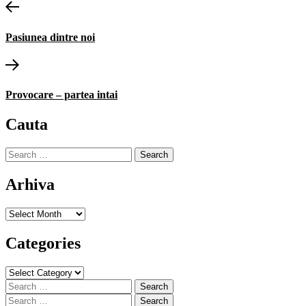
Post
Previous
post:
navigation
Pasiunea dintre noi
Next
post:
Provocare – partea intai
Cauta
Search
for:
Arhiva
Arhiva
Categories
Categories
Search
for:
Search