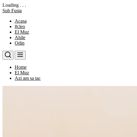
Loading . . .
Skip
Sub Fusta
to
Acasa
the
#cleo
content
El Muz
Ahile
Odin
Home
El Muz
Azi am sa tac