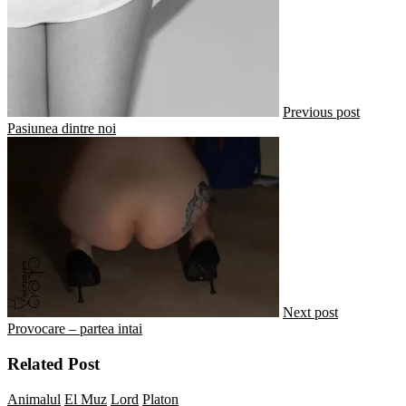
Previous post
Pasiunea dintre noi
Next post
Provocare – partea intai
Related Post
Animalul
El Muz
Lord
Platon