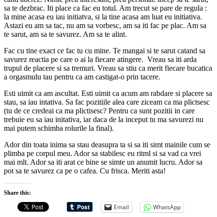
sa te dezbrac. Iti place ca fac eu totul. Am trecut se pare de regula :
la mine acasa eu iau initiatva, si la tine acasa am luat eu initiativa.
Astazi eu am sa tac, nu am sa vorbesc, am sa iti fac pe plac. Am sa
te sarut, am sa te savurez. Am sa te alint.
Fac cu tine exact ce fac tu cu mine. Te mangai si te sarut catand sa
savurez reactia pe care o ai la fiecare atingere. Vreau sa iti arda
trupul de placere si sa tremuri. Vreau sa stiu ca merit fiecare bucatica
a orgasmulu tau pentru ca am castigat-o prin tacere.
Esti uimit ca am ascultat. Esti uimit ca acum am rabdare si placere sa
stau, sa iau intativa. Sa fac pozitiile alea care ziceam ca ma plictsesc
(tu de ce credeai ca ma plictisesc? Pentru ca sunt pozitii in care
trebuie eu sa iau initativa, iar daca de la inceput tu ma savurezi nu
mai putem schimba rolurile la final).
Ador din toata inima sa stau deasupra ta si sa iti simt mainile cum se
plimba pe corpul meu. Ador sa stabilesc eu ritml si sa vad ca vrei
mai mlt. Ador sa iti arat ce bine se simte un anumit lucru. Ador sa
pot sa te savurez ca pe o cafea. Cu frisca. Meriti asta!
Share this:
Email
WhatsApp