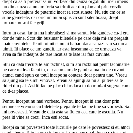
drept ca as fi preferat sa nu vorbesc din cauza orgoliului meu imens
nu din cauza ca nu am forta sa trimit aer din plamani prin corzile
vocale indeajuns de puternic incat sa scot sunete. Nu stiu cm or sa
sune gemetele, dar oricum mi-ai spus ca sunt silentioasa, drept
urmare, nu-mi fac griji.
Intru in casa, iar tu ma imbratisezi si ma saruti. Ma gandesc ca-ti era
dor de mine. Scot din buzunar biletelele pe care deja mi-am pregatit
toate cuvintele. Te uiti uimit si nu ai habar daca sa razi sau sa ramai
uimit. Iti place ce am gandit, iar asta inseamna ca ce urmeaza va
avea sa fie indeajns de tare incat sa te lase iar fara cuvinte.
Stiu ca data trecuta te-am tachnat, si m-am razbunat pentr tachinarile
pe care mi le-a facut tu, dar acum am de gand sa ma tin de cuvant
atunci cand spun ca totul incepe sa conteze doar pentru tine. Vreau
sa ajung isa te simti vinovat. Vreau sa ajungi sa nu ai putere sa te
ridici din pat. Azi iti fac pe plac chiar daca tu doar mi-ai sugerat cam
ce ti-ar placea.
Pentru inceput nu mai vorbesc. Pentru inceput iti arat doar prin
semne ce vreau si cu biletelele pregatite te fac pe tine sa vorbesti. Sa-
mi povestesti. Vreau de data asta sa fiu eu cea care te asculta. Nu
prea iti vine sa crezi. Inca esti socat.
Incepi sa-mi povestesti toate lucrurile pe care le povestesc si eu atnci
cand aberez. Nimic prea interesant, prea personal. Incep sa te sarut,