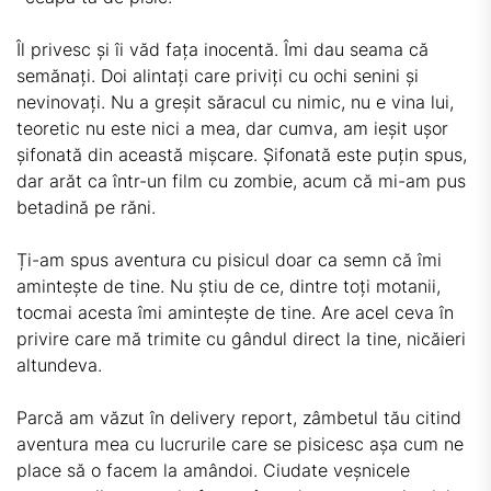
Îl privesc și îi văd fața inocentă. Îmi dau seama că
semănați. Doi alintați care priviți cu ochi senini și
nevinovați. Nu a greșit săracul cu nimic, nu e vina lui,
teoretic nu este nici a mea, dar cumva, am ieșit ușor
șifonată din această mișcare. Șifonată este puțin spus,
dar arăt ca într-un film cu zombie, acum că mi-am pus
betadină pe răni.
Ți-am spus aventura cu pisicul doar ca semn că îmi
amintește de tine. Nu știu de ce, dintre toți motanii,
tocmai acesta îmi amintește de tine. Are acel ceva în
privire care mă trimite cu gândul direct la tine, nicăieri
altundeva.
Parcă am văzut în delivery report, zâmbetul tău citind
aventura mea cu lucrurile care se pisicesc așa cum ne
place să o facem la amândoi. Ciudate veșnicele