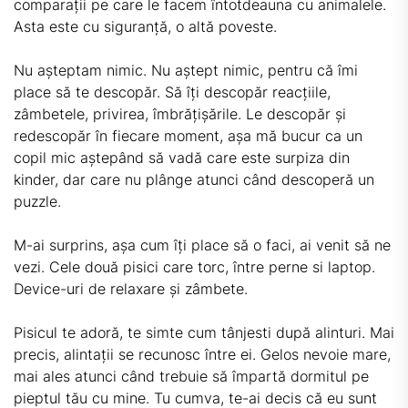
comparații pe care le facem întotdeauna cu animalele.
Asta este cu siguranță, o altă poveste.
Nu așteptam nimic. Nu aștept nimic, pentru că îmi
place să te descopăr. Să îți descopăr reacțiile,
zâmbetele, privirea, îmbrățișările. Le descopăr și
redescopăr în fiecare moment, așa mă bucur ca un
copil mic aștepând să vadă care este surpiza din
kinder, dar care nu plânge atunci când descoperă un
puzzle.
M-ai surprins, așa cum îți place să o faci, ai venit să ne
vezi. Cele două pisici care torc, între perne si laptop.
Device-uri de relaxare și zâmbete.
Pisicul te adoră, te simte cum tânjesti după alinturi. Mai
precis, alintații se recunosc între ei. Gelos nevoie mare,
mai ales atunci când trebuie să împartă dormitul pe
pieptul tău cu mine. Tu cumva, te-ai decis că eu sunt