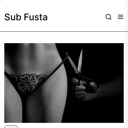
Skip
to
Sub Fusta
the
content