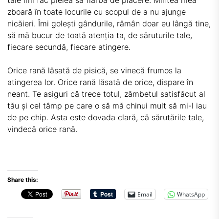
tale îmi fac pielea să fiarbă de plăcere. Mintea mea
zboară în toate locurile cu scopul de a nu ajunge
nicăieri. Îmi golești gândurile, rămân doar eu lângă tine,
să mă bucur de toată atenția ta, de săruturile tale,
fiecare secundă, fiecare atingere.
Orice rană lăsată de pisică, se vinecă frumos la
atingerea lor. Orice rană lăsată de orice, dispare în
neant. Te asiguri că trece totul, zâmbetul satisfăcut al
tău și cel tâmp pe care o să mă chinui mult să mi-l iau
de pe chip. Asta este dovada clară, că sărutările tale,
vindecă orice rană.
Share this:
Email
WhatsApp