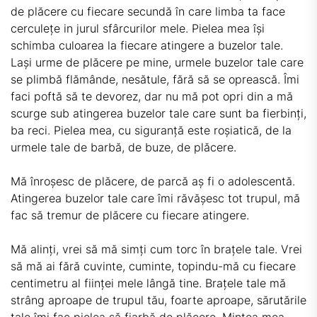
de plăcere cu fiecare secundă în care limba ta face
cerculețe in jurul sfârcurilor mele. Pielea mea își
schimba culoarea la fiecare atingere a buzelor tale.
Lași urme de plăcere pe mine, urmele buzelor tale care
se plimbă flămânde, nesătule, fără să se oprească. Îmi
faci poftă să te devorez, dar nu mă pot opri din a mă
scurge sub atingerea buzelor tale care sunt ba fierbinți,
ba reci. Pielea mea, cu siguranță este roșiatică, de la
urmele tale de barbă, de buze, de plăcere.
Mă înroșesc de plăcere, de parcă aș fi o adolescentă.
Atingerea buzelor tale care îmi răvășesc tot trupul, mă
fac să tremur de plăcere cu fiecare atingere.
Mă alinți, vrei să mă simți cum torc în brațele tale. Vrei
să mă ai fără cuvinte, cuminte, topindu-mă cu fiecare
centimetru al ființei mele lângă tine. Brațele tale mă
strâng aproape de trupul tău, foarte aproape, sărutările