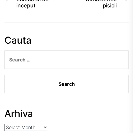
inceput
pisicii
post:
po
navigation
Cauta
Search
for:
Arhiva
Arhiva