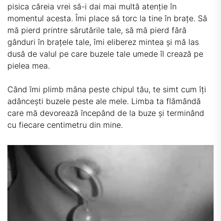
pisica căreia vrei să-i dai mai multă atenție în
momentul acesta. Îmi place să torc la tine în brațe. Să
mă pierd printre sărutările tale, să mă pierd fără
gânduri în brațele tale, îmi eliberez mintea și mă las
dusă de valul pe care buzele tale umede îl crează pe
pielea mea.
Când îmi plimb mâna peste chipul tău, te simt cum îți
adâncești buzele peste ale mele. Limba ta flămândă
care mă devorează începând de la buze și terminând
cu fiecare centimetru din mine.