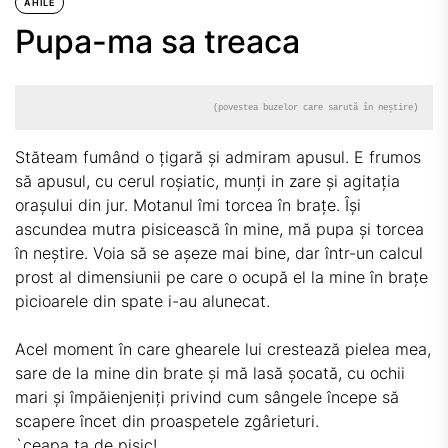
AHILE
Pupa-ma sa treaca
(povestea buzelor care sarută în neștire)
Stăteam fumând o țigară și admiram apusul. E frumos
să apusul, cu cerul roșiatic, munți in zare și agitația
orașului din jur. Motanul îmi torcea în brațe. Își
ascundea mutra pisicească în mine, mă pupa și torcea
în neștire. Voia să se așeze mai bine, dar într-un calcul
prost al dimensiunii pe care o ocupă el la mine în brațe
picioarele din spate i-au alunecat.
Acel moment în care ghearele lui crestează pielea mea,
sare de la mine din brate și mă lasă șocată, cu ochii
mari și împăienjeniți privind cum sângele începe să
scapere încet din proaspetele zgârieturi.
`ceapa ta de pisic!