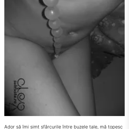
Ador să îmi simt sfârcurile între buzele tale, mă topesc