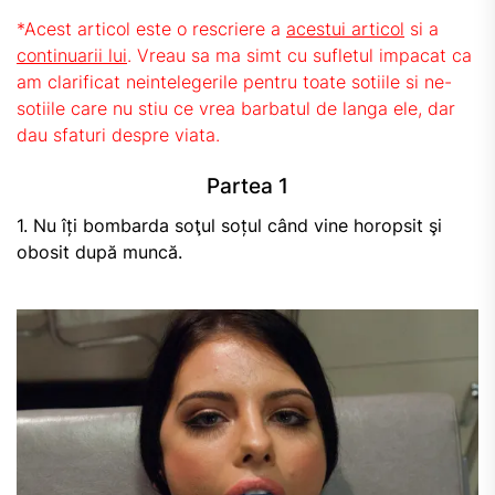
*Acest articol este o rescriere a
acestui articol
si a
continuarii lui
. Vreau sa ma simt cu sufletul impacat ca
am clarificat neintelegerile pentru toate sotiile si ne-
sotiile care nu stiu ce vrea barbatul de langa ele, dar
dau sfaturi despre viata.
Partea 1
1. Nu îți bombarda soţul soțul când vine horopsit şi
obosit după muncă.