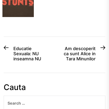
Post
Previous
N
Educatie
Am descoperit
Sexuala: NU
ca sunt Alice in
post:
po
navigation
inseamna NU
Tara Minunilor
Cauta
Search
for: