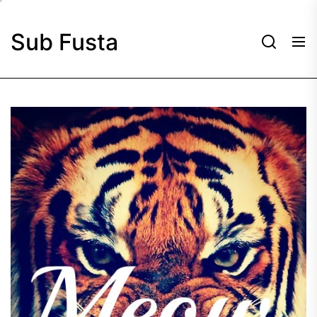
Skip
to
Sub Fusta
the
content