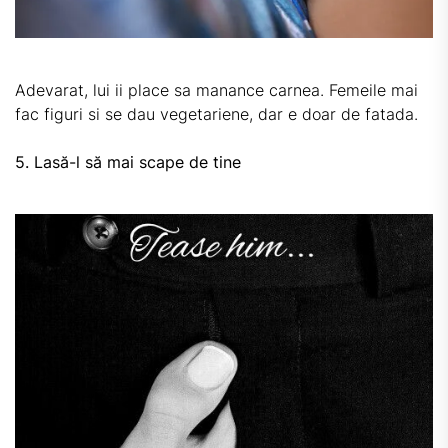
Adevarat, lui ii place sa manance carnea. Femeile mai
fac figuri si se dau vegetariene, dar e doar de fatada.
5. Lasă-l să mai scape de tine