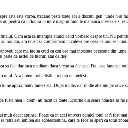
re asta este vorba, trecand peste toate acele discutii gen “unde n-ai fac
nu pentru ca in loc sa iti intre nisip in fund te mananca insectele si esti 
 finalul. Cam asta se intampla atunci cand vorbesc despre tin. Nu pentr
niri, noi doi, am reusit sa comprimam in cateva ore ceea ce unii se chinui
vinovati care ma fac sa cred ca esti cea mai inocenta persoana din lume. 
i parte de astfel de lucruri atat de des.
 sa faci dar inca meditam daca vreau sa fac asta. Da, este fantezia mul
 unul. Asa untem noi artistii – mereu neintelesi .
o lume aproximativ fantezista. Dupa multe, dar multe aberatii pe orice su
 pe fusta mea – crem- au facut ca toate lucrurile din seara noastra sa fie 
mai mult decat aprinsa. Poate ca in acel univers paralel totul ar fi fost 
i sa retraiesti iubirea aia adolescentina, care te face sa speri ca totul zb