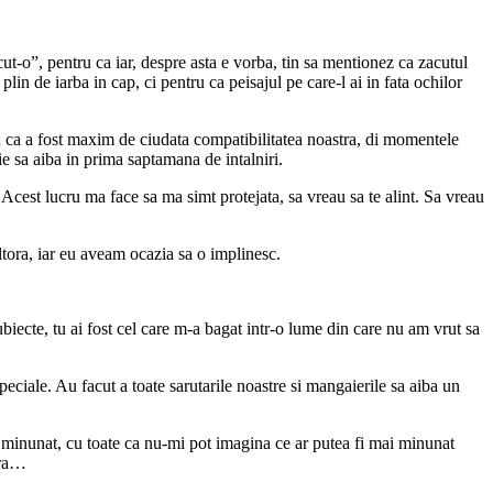
ut-o”, pentru ca iar, despre asta e vorba, tin sa mentionez ca zacutul
plin de iarba in cap, ci pentru ca peisajul pe care-l ai in fata ochilor
u ca a fost maxim de ciudata compatibilitatea noastra, di momentele
e sa aiba in prima saptamana de intalniri.
Acest lucru ma face sa ma simt protejata, sa vreau sa te alint. Sa vreau
tora, iar eu aveam ocazia sa o implinesc.
biecte, tu ai fost cel care m-a bagat intr-o lume din care nu am vrut sa
speciale. Au facut a toate sarutarile noastre si mangaierile sa aiba un
mai minunat, cu toate ca nu-mi pot imagina ce ar putea fi mai minunat
oara…