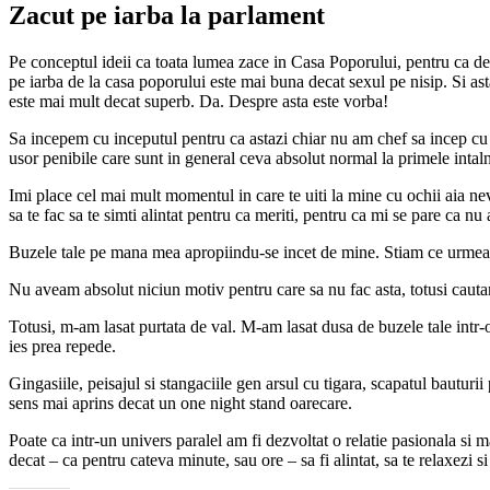
Zacut pe iarba la parlament
Pe conceptul ideii ca toata lumea zace in Casa Poporului, pentru ca desp
pe iarba de la casa poporului este mai buna decat sexul pe nisip. Si asta 
este mai mult decat superb. Da. Despre asta este vorba!
Sa incepem cu inceputul pentru ca astazi chiar nu am chef sa incep cu
usor penibile care sunt in general ceva absolut normal la primele intal
Imi place cel mai mult momentul in care te uiti la mine cu ochii aia ne
sa te fac sa te simti alintat pentru ca meriti, pentru ca mi se pare ca nu a
Buzele tale pe mana mea apropiindu-se incet de mine. Stiam ce urmeaza
Nu aveam absolut niciun motiv pentru care sa nu fac asta, totusi cautam
Totusi, m-am lasat purtata de val. M-am lasat dusa de buzele tale intr-
ies prea repede.
Gingasiile, peisajul si stangaciile gen arsul cu tigara, scapatul bauturii
sens mai aprins decat un one night stand oarecare.
Poate ca intr-un univers paralel am fi dezvoltat o relatie pasionala si 
decat – ca pentru cateva minute, sau ore – sa fi alintat, sa te relaxezi s