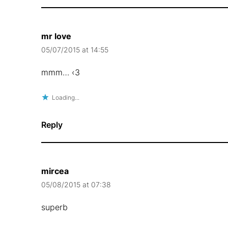
mr love
05/07/2015 at 14:55
mmm… ‹3
Loading...
Reply
mircea
05/08/2015 at 07:38
superb