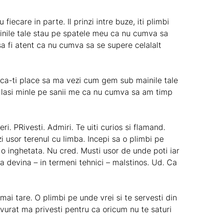
 fiecare in parte. Il prinzi intre buze, iti plimbi
ainile tale stau pe spatele meu ca nu cumva sa
sa fi atent ca nu cumva sa se supere celalalt
iu ca-ti place sa ma vezi cum gem sub mainile tale
 lasi minle pe sanii me ca nu cumva sa am timp
eri. PRivesti. Admiri. Te uiti curios si flamand.
zi usor terenul cu limba. Incepi sa o plimbi pe
o inghetata. Nu cred. Musti usor de unde poti iar
sa devina – in termeni tehnici – malstinos. Ud. Ca
mai tare. O plimbi pe unde vrei si te servesti din
avurat ma privesti pentru ca oricum nu te saturi