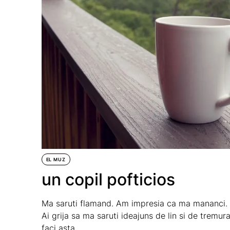
EL MUZ
un copil pofticios
Ma saruti flamand. Am impresia ca ma mananci. Co
Ai grija sa ma saruti ideajuns de lin si de tremurat
faci asta.