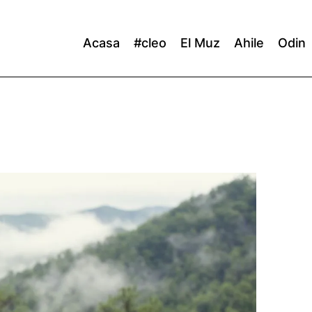
Acasa
#cleo
El Muz
Ahile
Odin