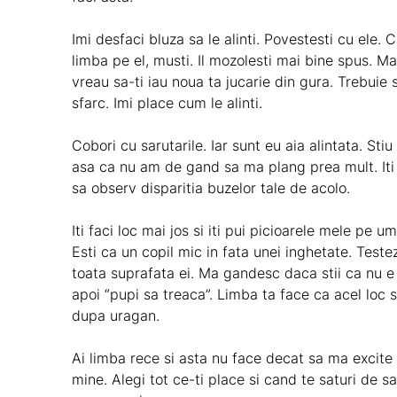
Imi desfaci bluza sa le alinti. Povestesti cu ele. Cu
limba pe el, musti. Il mozolesti mai bine spus. M
vreau sa-ti iau noua ta jucarie din gura. Trebuie 
sfarc. Imi place cum le alinti.
Cobori cu sarutarile. Iar sunt eu aia alintata. St
asa ca nu am de gand sa ma plang prea mult. Iti
sa observ disparitia buzelor tale de acolo.
Iti faci loc mai jos si iti pui picioarele mele pe um
Esti ca un copil mic in fata unei inghetate. Teste
toata suprafata ei. Ma gandesc daca stii ca nu e 
apoi “pupi sa treaca”. Limba ta face ca acel loc 
dupa uragan.
Ai limba rece si asta nu face decat sa ma excite 
mine. Alegi tot ce-ti place si cand te saturi de s