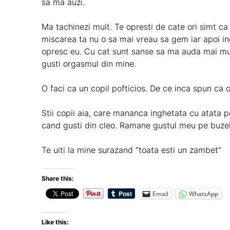
sa ma auzi.
Ma tachinezi mult. Te opresti de cate ori simt c
miscarea ta nu o sa mai vreau sa gem iar apoi in
opresc eu. Cu cat sunt sanse sa ma auda mai mult
gusti orgasmul din mine.
O faci ca un copil pofticios. De ce inca spun ca o
Stii copii aia, care mananca inghetata cu atata po
cand gusti din cleo. Ramane gustul meu pe buzel
Te uiti la mine surazand “toata esti un zambet”
Share this:
Email
WhatsApp
Like this: