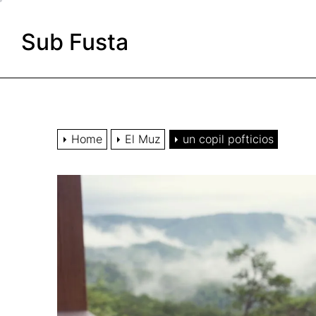
Skip
to
Sub Fusta
the
content
Home
El Muz
un copil pofticios