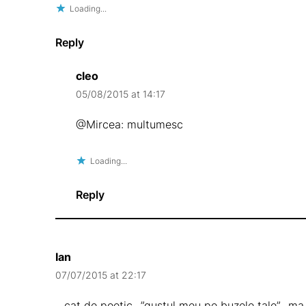
Loading...
Reply
cleo
05/08/2015 at 14:17
@Mircea: multumesc
Loading...
Reply
Ian
07/07/2015 at 22:17
…cat de poetic…”gustul meu pe buzele tale”…ma 