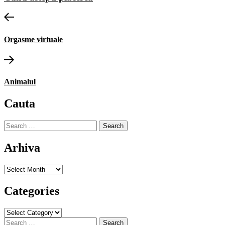
Post
Previous
post:
navigation
Orgasme virtuale
Next
post:
Animalul
Cauta
Search
for:
Arhiva
Arhiva
Categories
Categories
Search