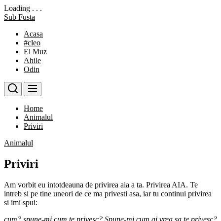
Loading . . .
Skip
Sub Fusta
to
Acasa
the
#cleo
content
El Muz
Ahile
Odin
Home
Animalul
Priviri
Animalul
Priviri
Am vorbit eu intotdeauna de privirea aia a ta. Privirea AIA. Te
intreb si pe tine uneori de ce ma privesti asa, iar tu continui privirea
si imi spui:
cum? spune-mi cum te privesc? Spune-mi cum ai vrea sa te privesc?