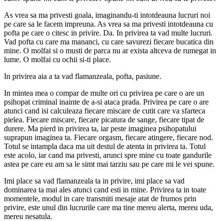
As vrea sa ma privesti goala, imaginandu-ti intotdeauna lucruri noi
pe care sa le facem impreuna. As vrea sa ma privesti intotdeauna cu
pofta pe care o citesc in privire. Da. In privirea ta vad multe lucruri.
Vad pofta cu care ma mananci, cu care savurezi fiecare bucatica din
mine. O molfai si o musti de parca nu ar exista altceva de rumegat in
lume. O molfai cu ochii si-ti place.
In privirea aia a ta vad flamanzeala, pofta, pasiune.
In mintea mea o compar de multe ori cu privirea pe care o are un
psihopat criminal inainte de a-si ataca prada. Privirea pe care o are
atunci cand isi calculeaza fiecare miscare de cutit care va sfarteca
pielea. Fiecare miscare, fiecare picatura de sange, fiecare tipat de
durere. Ma pierd in privirea ta, iar peste imaginea psihopatului
suprapun imaginea ta. Fiecare orgasm, fiecare atingere, fiecare nod.
Totul se intampla daca ma uit destul de atenta in privirea ta. Totul
este acolo, iar cand ma privesti, arunci spre mine cu toate gandurile
astea pe care eu am sa le simt mai tarziu sau pe care mi le vei spune.
Imi place sa vad flamanzeala ta in privire, imi place sa vad
dominarea ta mai ales atunci cand esti in mine. Privirea ta in toate
momentele, modul in care transmiti mesaje atat de frumos prin
privire, este unul din lucrurile care ma tine mereu alerta, mereu uda,
mereu nesatula.