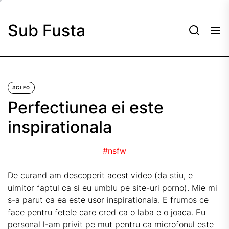
Skip
to
Sub Fusta
the
content
#CLEO
Perfectiunea ei este
inspirationala
#nsfw
De curand am descoperit acest video (da stiu, e
uimitor faptul ca si eu umblu pe site-uri porno). Mie mi
s-a parut ca ea este usor inspirationala. E frumos ce
face pentru fetele care cred ca
o laba
e o joaca. Eu
personal l-am privit pe mut pentru ca microfonul este