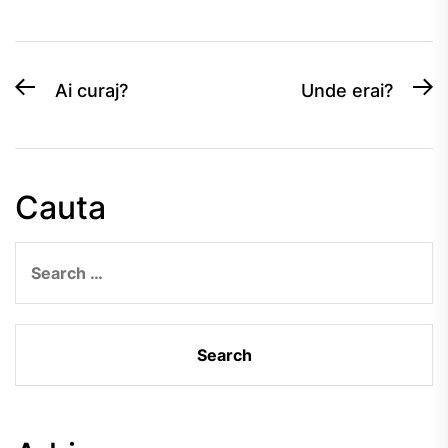
Post
Previous
N
Ai curaj?
Unde erai?
post:
po
navigation
Cauta
Search
for: