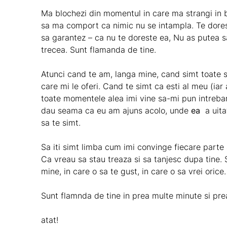
Ma blochezi din momentul in care ma strangi in b
sa ma comport ca nimic nu se intampla. Te dores
sa garantez – ca nu te doreste ea, Nu as putea s
trecea. Sunt flamanda de tine.
Atunci cand te am, langa mine, cand simt toate s
care mi le oferi. Cand te simt ca esti al meu (iar 
toate momentele alea imi vine sa-mi pun intrebar
dau seama ca eu am ajuns acolo, unde
ea
a uita
sa te simt.
Sa iti simt limba cum imi convinge fiecare part
Ca vreau sa stau treaza si sa tanjesc dupa tine.
mine, in care o sa te gust, in care o sa vrei orice.
Sunt flamnda de tine in prea multe minute si pre
atat!