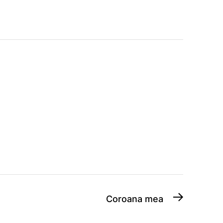
Next
Coroana mea
post: