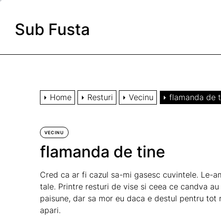
Skip
to
Sub Fusta
the
content
Home
Resturi
Vecinu
flamanda de t
VECINU
flamanda de tine
Cred ca ar fi cazul sa-mi gasesc cuvintele. Le-am
tale. Printre resturi de vise si ceea ce candva a
paisune, dar sa mor eu daca e destul pentru tot r
apari.