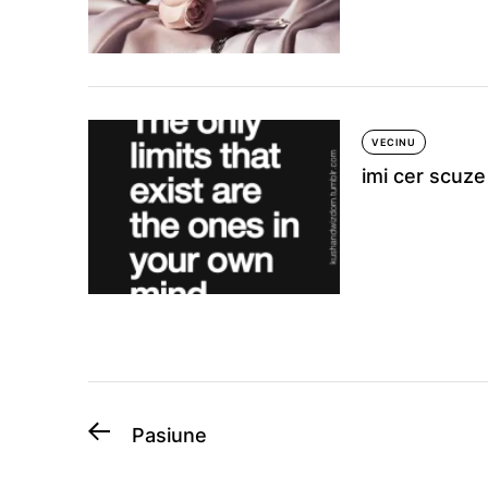
VECINU
imi cer scuze
Post
Previous
Pasiune
post:
navigation