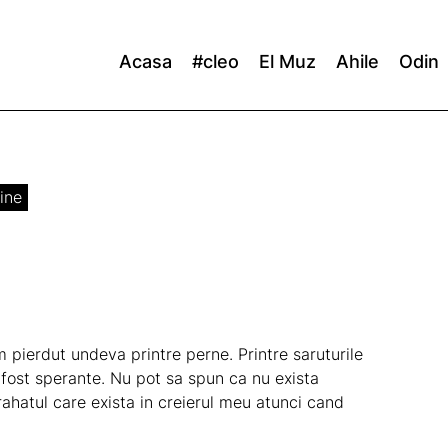
Acasa
#cleo
El Muz
Ahile
Odin
ine
 pierdut undeva printre perne. Printre saruturile
u fost sperante. Nu pot sa spun ca nu exista
ahatul care exista in creierul meu atunci cand