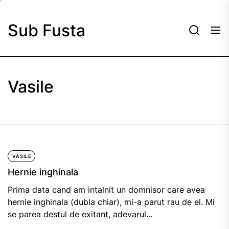
Skip
to
Sub Fusta
the
content
Vasile
VASILE
Hernie inghinala
Prima data cand am intalnit un domnisor care avea
hernie inghinala (dubla chiar), mi-a parut rau de el. Mi
se parea destul de exitant, adevarul...