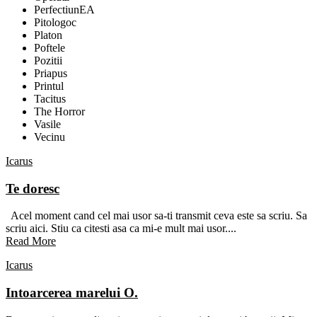
PerfectiunEA
Pitologoc
Platon
Poftele
Pozitii
Priapus
Printul
Tacitus
The Horror
Vasile
Vecinu
Icarus
Te doresc
Acel moment cand cel mai usor sa-ti transmit ceva este sa scriu. Sa
scriu aici. Stiu ca citesti asa ca mi-e mult mai usor....
Read More
Icarus
Intoarcerea marelui O.