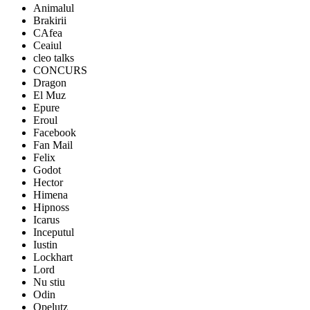
Animalul
Brakirii
CAfea
Ceaiul
cleo talks
CONCURS
Dragon
El Muz
Epure
Eroul
Facebook
Fan Mail
Felix
Godot
Hector
Himena
Hipnoss
Icarus
Inceputul
Iustin
Lockhart
Lord
Nu stiu
Odin
Opelutz