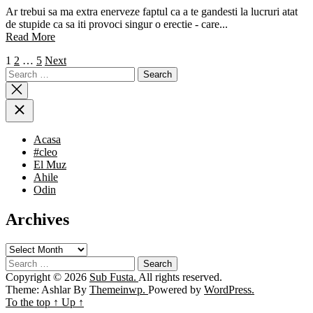
Ar trebui sa ma extra enerveze faptul ca a te gandesti la lucruri atat
de stupide ca sa iti provoci singur o erectie - care...
Read More
Posts
1
2
…
5
Next
Search
navigation
for:
Acasa
#cleo
El Muz
Ahile
Odin
Archives
Archives
Search
for:
Copyright © 2026
Sub Fusta.
All rights reserved.
Theme: Ashlar By
Themeinwp.
Powered by
WordPress.
To the top
↑
Up
↑