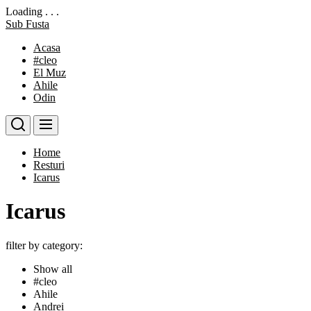
Loading . . .
Skip
Sub Fusta
to
Acasa
the
#cleo
content
El Muz
Ahile
Odin
Home
Resturi
Icarus
Icarus
filter by category:
Show all
#cleo
Ahile
Andrei