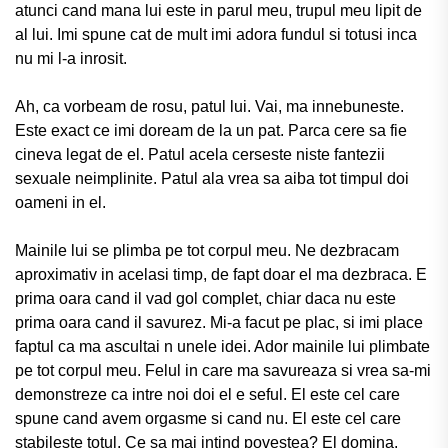
atunci cand mana lui este in parul meu, trupul meu lipit de
al lui. Imi spune cat de mult imi adora fundul si totusi inca
nu mi l-a inrosit.
Ah, ca vorbeam de rosu, patul lui. Vai, ma innebuneste.
Este exact ce imi doream de la un pat. Parca cere sa fie
cineva legat de el. Patul acela cerseste niste fantezii
sexuale neimplinite. Patul ala vrea sa aiba tot timpul doi
oameni in el.
Mainile lui se plimba pe tot corpul meu. Ne dezbracam
aproximativ in acelasi timp, de fapt doar el ma dezbraca. E
prima oara cand il vad gol complet, chiar daca nu este
prima oara cand il savurez. Mi-a facut pe plac, si imi place
faptul ca ma ascultai n unele idei. Ador mainile lui plimbate
pe tot corpul meu. Felul in care ma savureaza si vrea sa-mi
demonstreze ca intre noi doi el e seful. El este cel care
spune cand avem orgasme si cand nu. El este cel care
stabileste totul. Ce sa mai intind povestea? El domina.