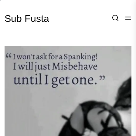
Skip
to
Sub Fusta
the
content