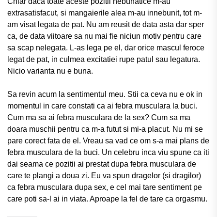
Chiar daca toate aceste pozitii nebunatice m-au
extrasatisfacut, si mangaierile alea m-au innebunit, tot m-
am visat legata de pat. Nu am reusit de data asta dar sper
ca, de data viitoare sa nu mai fie niciun motiv pentru care
sa scap nelegata. L-as lega pe el, dar orice mascul feroce
legat de pat, in culmea excitatiei rupe patul sau legatura.
Nicio varianta nu e buna.
Sa revin acum la sentimentul meu. Stii ca ceva nu e ok in
momentul in care constati ca ai febra musculara la buci.
Cum ma sa ai febra musculara de la sex? Cum sa ma
doara muschii pentru ca m-a futut si mi-a placut. Nu mi se
pare corect fata de el. Vreau sa vad ce om s-a mai plans de
febra musculara de la buci. Un celebru inca viu spune ca iti
dai seama ce pozitii ai prestat dupa febra musculara de
care te plangi a doua zi. Eu va spun dragelor (si dragilor)
ca febra musculara dupa sex, e cel mai tare sentiment pe
care poti sa-l ai in viata. Aproape la fel de tare ca orgasmu.