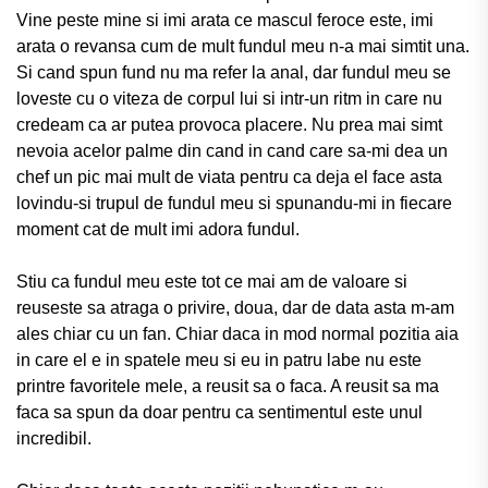
Vine peste mine si imi arata ce mascul feroce este, imi
arata o revansa cum de mult fundul meu n-a mai simtit una.
Si cand spun fund nu ma refer la anal, dar fundul meu se
loveste cu o viteza de corpul lui si intr-un ritm in care nu
credeam ca ar putea provoca placere. Nu prea mai simt
nevoia acelor palme din cand in cand care sa-mi dea un
chef un pic mai mult de viata pentru ca deja el face asta
lovindu-si trupul de fundul meu si spunandu-mi in fiecare
moment cat de mult imi adora fundul.
Stiu ca fundul meu este tot ce mai am de valoare si
reuseste sa atraga o privire, doua, dar de data asta m-am
ales chiar cu un fan. Chiar daca in mod normal pozitia aia
in care el e in spatele meu si eu in patru labe nu este
printre favoritele mele, a reusit sa o faca. A reusit sa ma
faca sa spun
da
doar pentru ca sentimentul este unul
incredibil.