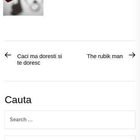
Post
Previous
N
Caci ma doresti si
The rubik man
te doresc
post:
po
navigation
Cauta
Search
for: